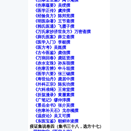
《伤寒全生集》陶节庵撰
《伤寒蕴要》吴绶撰
《医学正传》虞抟撰
《经验良方》陈邦宪撰
《明医杂著》王节斋撰
《韩氏医通》飞霞子撰
《万氏家抄济世良方》万密斋撰
《薛氏医案》薛立斋撰
《医学入门》李梃撰
《医方考》吴崑撰
《古今医鉴》龚信撰
《万病回春》龚廷贤撰
《赤水玄珠》孙东宿撰
《伤寒舌辨》申斗垣撰
《医学六要》张三锡撰
《寿世仙丹》龚居中撰
《外科正宗》陈实功撰
《六科准绳》王肯堂撰
《折肱漫录》黄履素撰
《广笔记》缪仲淳撰
《景岳全书》张介宾撰
《伤寒补天石》戈存橘撰
《温疫论》吴又可撰
《东医宝鉴》朝鲜许浚撰
疫证集说卷四（集书三十八，选方十七）