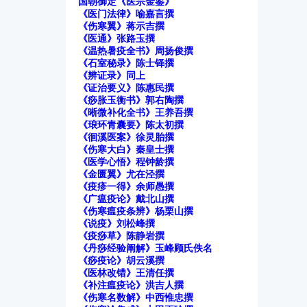
国朝御定《医宗金鉴》
《医门法律》喻嘉言撰
《伤寒翼》蒋示吉撰
《医通》张路玉撰
《温热暑疫全书》周扬俊撰
《石室秘录》陈士铎撰
《辨证录》同上
《证治要义》陈惠民撰
《痧胀玉衡书》郭右陶撰
《晰微补化全书》王养吾撰
《琅环青囊要》陈太初撰
《徊溪医案》徐灵胎撰
《伤寒大白》秦皇士撰
《医学心悟》程钟龄撰
《金匮翼》尤在泾撰
《疫疹一得》余师愚撰
《广瘟疫论》戴北山撰
《伤寒瘟疫条辨》杨栗山撰
《说疫》刘松峰撰
《疫痧草》陈静岩撰
《丹痧经验阐解》玉峰顾氏佚名
《痧疫论》胡云溪撰
《医林改错》王清任撰
《补注瘟疫论》洪吉人撰
《伤寒名数解》中西惟忠撰