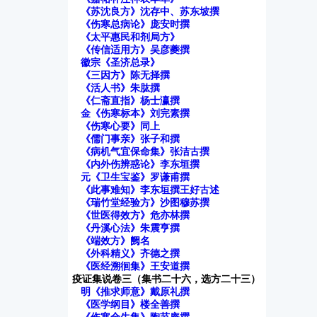
《苏沈良方》沈存中、苏东坡撰
《伤寒总病论》庞安时撰
《太平惠民和剂局方》
《传信适用方》吴彦夔撰
徽宗《圣济总录》
《三因方》陈无择撰
《活人书》朱肱撰
《仁斋直指》杨士瀛撰
金《伤寒标本》刘完素撰
《伤寒心要》同上
《儒门事亲》张子和撰
《病机气宜保命集》张洁古撰
《内外伤辨惑论》李东垣撰
元《卫生宝鉴》罗谦甫撰
《此事难知》李东垣撰王好古述
《瑞竹堂经验方》沙图穆苏撰
《世医得效方》危亦林撰
《丹溪心法》朱震亨撰
《端效方》阙名
《外科精义》齐德之撰
《医经溯徊集》王安道撰
疫证集说卷三（集书二十六，选方二十三）
明《推求师意》戴原礼撰
《医学纲目》楼全善撰