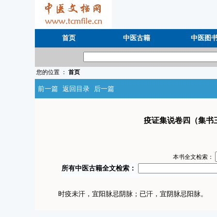
首页
中医古籍
中医图
您的位置 ：
首页
前一篇
返回目录
后一篇
疫证集说卷四（集书
本书全文检索：
时疫未汗，宜阳脉忌阴脉；已汗，宜阴脉忌阳脉。