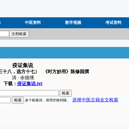
书
中医资料
教学视频
考试资料
疫证集说
三十八，选方十七） 《时方妙用》陈修园撰
清 · 余德壎
下载：
疫证集说.txt