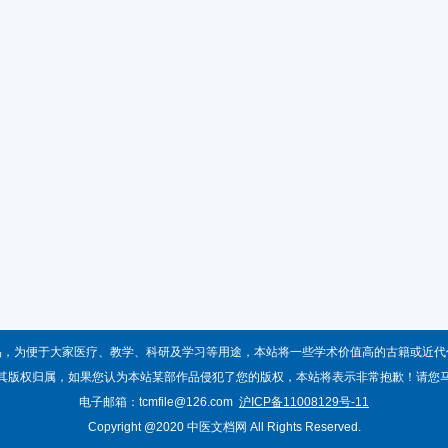
品，为便于大家医疗、教学、科研及学习等用途，本站将一些学术价值高的古籍或近代
其版权归属，如果您认为本站某部作品侵犯了您的版权，本站将表示非常抱歉！请您
电子邮箱：tcmfile@126.com
沪ICP备11008129号-11
Copyright @2020 中医文档网 All Rights Reserved.