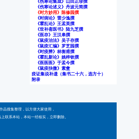
《伤寒论集成》山田正珍撰
《伤寒论述义》丹波元简撰
《时方妙用》陈修园撰
《时病论》雷少逸撰
《霍乱论》王孟英撰
《世补斋医书》陆九芝撰
《医存》王汉皋撰
《鼠疫治法》吴子存撰
《鼠疫汇编》罗芝园撰
《时疫辨》林衡甫撰
《霍乱新论》姚梓钦撰
《医医医》于孟今撰
《鼠疫抉微》素盦
疫证集说补遗（集书二十六，选方十）
附录
作品搜集整理，以方便大家使用，
马上联系本站，本站一经核实，立即删除。