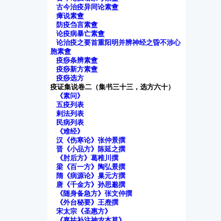
古今治疫异同论素盦
瘴说素盦
防疫刍言素盦
论疫病暴亡素盦
论治疫之要首重阳明并辨神经之昏不涉心
胞素盦
疫痧条辨素盦
疫痧新方素盦
疫痧选方
疫证集说卷二（集书三十三，选方六十）
《素问》
五疫列表
剌法列表
民病列表
《难经》
汉《伤寒论》张仲景撰
晋《小品方》陈延之撰
《肘后方》葛稚川撰
梁《百一方》陶弘景撰
隋《病源论》巢元方撰
唐《千金方》孙思邈撰
《随身备急方》张文仲撰
《外台秘要》王焘撰
宋太宗《圣惠方》
《嘉祐补注神农本草》