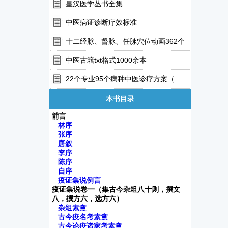
皇汉医学丛书全集
中医病证诊断疗效标准
十二经脉、督脉、任脉穴位动画362个
中医古籍txt格式1000余本
22个专业95个病种中医诊疗方案（...
本书目录
前言
林序
张序
唐叙
李序
陈序
自序
疫证集说例言
疫证集说卷一（集古今杂俎八十则，撰文
八，撰方六，选方六）
杂俎素盦
古今疫名考素盦
古今论疫诸家考素盦