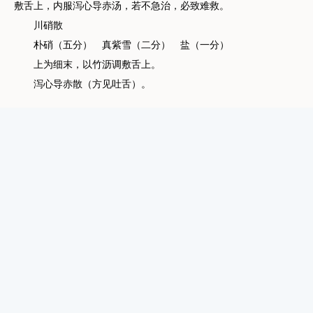
敷舌上，内服泻心导赤汤，若不急治，必致难救。
川硝散
朴硝（五分） 真紫雪（二分） 盐（一分）
上为细末，以竹沥调敷舌上。
泻心导赤散（方见吐舌）。