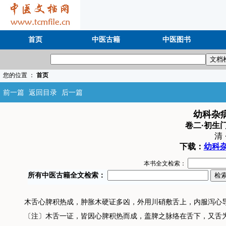
首页
中医古籍
中医图书
您的位置 ：
首页
前一篇
返回目录
后一篇
幼科杂
卷二·初生
清 
下载：
幼科杂
本书全文检索：
木舌心脾积热成，肿胀木硬证多凶，外用川硝敷舌上，内服泻心
〔注〕木舌一证，皆因心脾积热而成，盖脾之脉络在舌下，又舌为