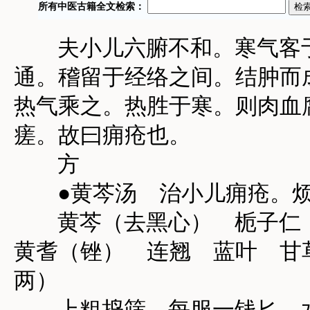
夫小儿六腑不和。寒气客于
通。稽留于经络之间。结肿而
热气乘之。热胜于寒。则肉血
瘥。故曰痈疮也。
方
●黄芩汤 治小儿痈疮。烦
黄芩（去黑心） 栀子仁
黄耆（锉） 连翘 蓝叶 甘
两）
上粗捣筛。每服一钱匕。水