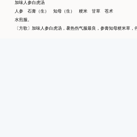
加味人参白虎汤
人参 石膏（生） 知母（生） 粳米 甘草 苍术
水煎服。
〔方歌〕加味人参白虎汤，暑热伤气服最良，参膏知母粳米草，