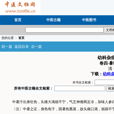
首页
中医古籍
中医图书
您的位置 ：
首页
前一篇
返回目录
后一篇
幼科杂
卷四·暑
清 
下载：
幼科杂
本书全文检索：
中暑汗出身壮热，头痛大渴烦不宁，气乏神倦两足冷，加味人参
〔注〕中暑之证，身热有汗，因暑热熏蒸，故头痛口渴，烦躁不宁