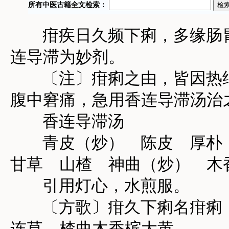
疳疾日久频下痢，多缘肠胃
连导滞为妙剂。
〔注〕疳痢之由，皆因热结
腹中窘痛，急用香连导滞汤治
香连导滞汤
青皮（炒） 陈皮 厚朴（
甘草 山楂 神曲（炒） 木
引用灯心，水煎服。
〔方歌〕疳久下痢名疳痢，
连草，楂曲木香槟大黄。