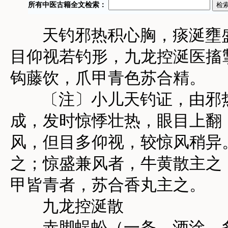
天钓邪热积心胸，痰涎壅盛
目仰视若钓形，九龙控涎医搐
钩藤饮，爪甲青色苏合精。
〔注〕小儿天钓证，由邪热
成，发时惊悸壮热，眼目上翻
风，但目多仰视，较惊风稍异
之；惊盛兼风者，牛黄散主之
甲皆青者，苏合香丸主之。
九龙控涎散
赤脚蜈蚣（一条，酒涂，炙