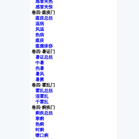
感冒夹热
感冒夹惊
卷四·瘟疫门
瘟疫总括
温病
风温
热病
瘟疫
瘟癍疹痧
卷四·暑证门
暑证总括
中暑
伤暑
暑风
暑厥
卷四·霍乱门
霍乱总括
湿霍乱
干霍乱
卷四·痢疾门
痢疾总括
寒痢
热痢
时痢
噤口痢