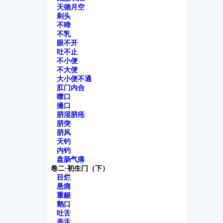
天德月空
剃头
不啼
不乳
眼不开
吐不止
不小便
不大便
大小便不通
肛门内合
噤口
撮口
脐湿脐疮
脐突
脐风
天钓
内钓
盘肠气痛
卷二·初生门（下）
目烂
悬痈
重龈
鹅口
吐舌
弄舌