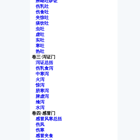
辨岖吐哕证
伤乳吐
伤食吐
夹惊吐
痰饮吐
虫吐
虚吐
实吐
寒吐
热吐
卷三·泻证门
泻证总括
伤乳食泻
中寒泻
火泻
惊泻
脐寒泻
脾虚泻
飧泻
水泻
卷四·感冒门
感冒风寒总括
伤风
伤寒
感冒夹食