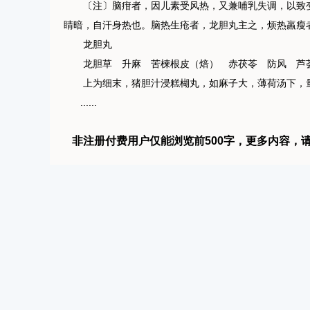
〔注〕脑疳者，因儿素受风热，又兼哺乳失调，以致变
睛暗，自汗身热也。脑热生疮者，龙胆丸主之，烦热羸瘦
龙胆丸
龙胆草 升麻 苦楝根皮（焙） 赤茯苓 防风 芦荟
上为细末，猪胆汁浸糕楜丸，如麻子大，薄荷汤下，
......
非注册付费用户仅能浏览前500字，更多内容，