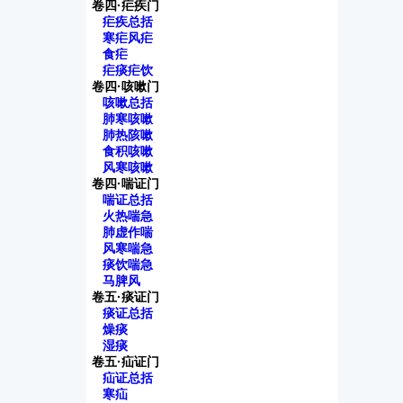
卷四·疟疾门
疟疾总括
寒疟风疟
食疟
疟痰疟饮
卷四·咳嗽门
咳嗽总括
肺寒咳嗽
肺热陔嗽
食积咳嗽
风寒咳嗽
卷四·喘证门
喘证总括
火热喘急
肺虚作喘
风寒喘急
痰饮喘急
马脾风
卷五·痰证门
痰证总括
燥痰
湿痰
卷五·疝证门
疝证总括
寒疝