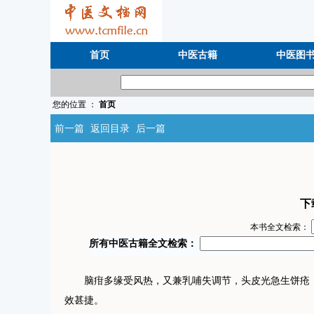
首页
中医古籍
中医图
您的位置 ：
首页
前一篇
返回目录
后一篇
下
本书全文检索：
脑疳多缘受风热，又兼乳哺失调节，头皮光急生饼疮，
效甚捷。