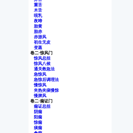
重舌
木舌
哯乳
夜啼
胎黄
胎赤
赤游风
初生无皮
变蒸
卷二·惊风门
惊风总括
惊风八候
通关救急法
急惊风
急惊后调理法
慢惊风
夹热夹痰慢惊
慢脾风
卷二·痫证门
痫证总括
阴痫
阳痫
惊痫
痰痫