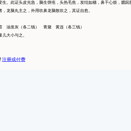
生。此证头皮光急，脑生饼疮，头热毛焦，发结如穗，鼻干心烦，腮囟
者，龙脑丸主之，外用吹鼻龙脑散吹之，其证自愈。
 油发灰（各二钱） 青黛 黄连（各三钱）
量儿大小与之。
请
注册或付费