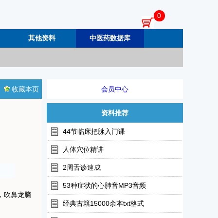
0
其他资料
中医药数据库
收藏本页
会员中心
资料推荐
44节临床把脉入门课
人体穴位精讲
2周舌诊速成
53种症状的心肺音MP3音频
，吹鼻龙脑
经典古籍15000余本txt格式