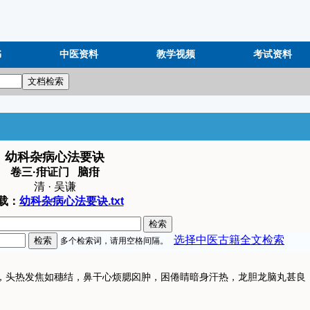
书
中医资料
教学视频
考试资料
幼科杂病心法要诀
卷三·疳证门 脑疳
清 · 吴谦
载：
幼科杂病心法要诀.txt
头热发焦如穗结，鼻干心烦腮囟肿，困倦睛暗身汗热，龙胆龙脑丸甚良