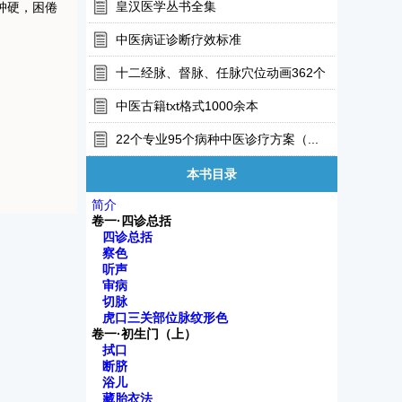
皇汉医学丛书全集
肿硬，困倦
中医病证诊断疗效标准
十二经脉、督脉、任脉穴位动画362个
中医古籍txt格式1000余本
22个专业95个病种中医诊疗方案（...
本书目录
简介
卷一·四诊总括
四诊总括
察色
听声
审病
切脉
虎口三关部位脉纹形色
卷一·初生门（上）
拭口
断脐
浴儿
藏胎衣法