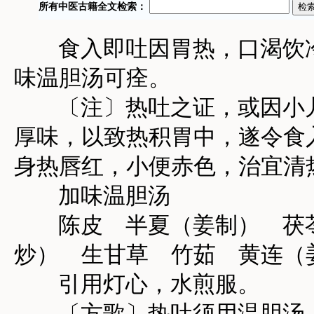
食入即吐因胃热，口渴饮冷
味温胆汤可痊。
〔注〕热吐之证，或因小儿
厚味，以致热积胃中，遂令食
身热唇红，小便赤色，治宜清
加味温胆汤
陈皮 半夏（姜制） 茯苓
炒） 生甘草 竹茹 黄连（
引用灯心，水煎服。
〔方歌〕热吐须用温胆汤，