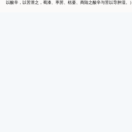
以酸辛，以苦泄之，蜀漆、葶苈、栝蒌、商陆之酸辛与苦以导肿湿。