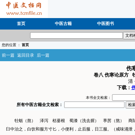
首页
中医古籍
中医图书
您的位置 ：
首页
前一篇
返回目录
后一篇
伤
卷八 伤寒论原方 
清 
下载：
伤
本书全文检索：
牡蛎（熬） 泽泻 栝蒌根 蜀漆（洗去腥） 葶苈（熬） 商陆
臼中治之，白饮和服方寸匕，小便利，止后服，日三服。（咸味涌泄