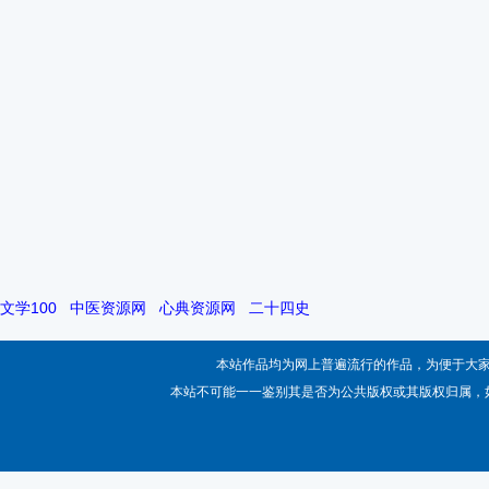
文学100
中医资源网
心典资源网
二十四史
本站作品均为网上普遍流行的作品，为便于大
本站不可能一一鉴别其是否为公共版权或其版权归属，