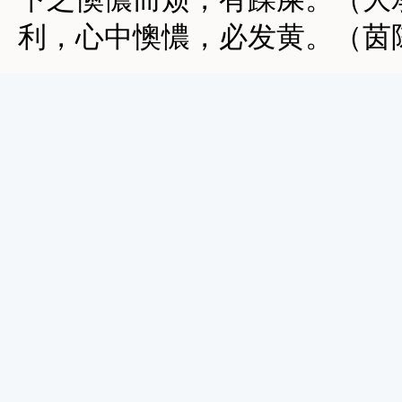
利，心中懊憹，必发黄。（茵