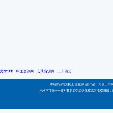
文学100
中医资源网
心典资源网
二十四史
本站作品均为网上普遍流行的作品，为便于大
本站不可能一一鉴别其是否为公共版权或其版权归属，