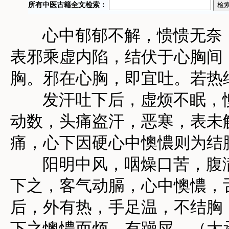
心中郁郁不解，愦愦无奈，
表邪乘虚内陷，结伏于心胸间
胸。邪在心胸，即宜吐。若热
发汗吐下后，虚烦不眠，懊
动数，头痛盗汗，恶寒，表未
痛，心下因硬心中懊憹则为结
阳明中风，咽燥口苦，腹满
下之，客气动膈，心中懊憹，
后，外有热，手足温，不结胸
下之懊憹而烦，有躁屎。（大