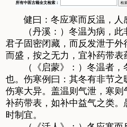
健曰：冬应寒而反温，人感
（丹溪：）冬温为病，此非
君子固密闭藏，而反发泄于外
而盛，按之无力，宜补药带表
（《启蒙》：）冬温者，冬
也。伤寒例曰：其冬有非节之
伤寒大异。盖温则气泄，寒则
补药带表，如补中益气之类。
时制宜。
（《活人》：）冬应寒而反