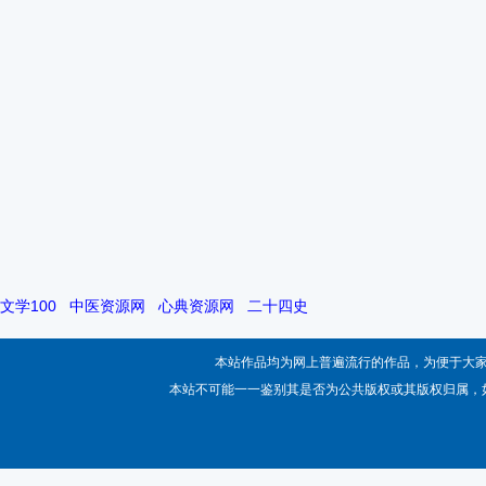
文学100
中医资源网
心典资源网
二十四史
本站作品均为网上普遍流行的作品，为便于大
本站不可能一一鉴别其是否为公共版权或其版权归属，