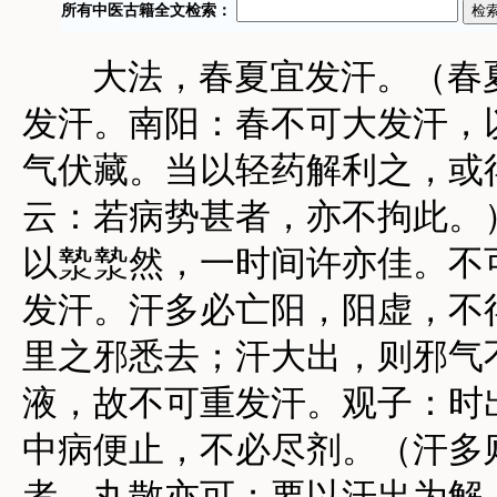
大法，春夏宜发汗。（春夏
发汗。南阳：春不可大发汗，
气伏藏。当以轻药解利之，或
云：若病势甚者，亦不拘此。
以漐漐然，一时间许亦佳。不
发汗。汗多必亡阳，阳虚，不
里之邪悉去；汗大出，则邪气
液，故不可重发汗。观子：时
中病便止，不必尽剂。（汗多
者，丸散亦可；要以汗出为解