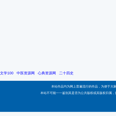
文学100
中医资源网
心典资源网
二十四史
本站作品均为网上普遍流行的作品，为便于大
本站不可能一一鉴别其是否为公共版权或其版权归属，