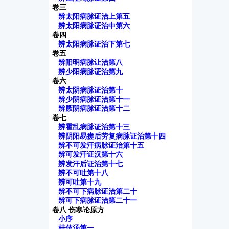
卷三
辨太阳病脉证治上第五
辨太阳病脉证治中第六
卷四
辨太阳病脉证治下第七
卷五
辨阳明病脉让治第八
辨少阳病脉证治第九
卷六
辨太阴病脉证治第十
辨少阴病脉证治第十一
辨厥阴病脉证治第十二
卷七
辨霍乱病脉证治第十三
辨阴阳易瘥后劳复病脉证治第十四
辨不可发汗病脉证治第十五
辨可发汗证汉第十六
辨发汗后证治第十七
辨不可吐第十八
辨可吐第十九
辨不可下病脉证治第二十
辨可下病脉证治第二十一
卷八 伤寒论原方
小序
桂伎汤第一