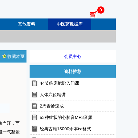
0
其他资料
中医药数据库
收藏本页
会员中心
资料推荐
44节临床把脉入门课
人体穴位精讲
2周舌诊速成
53种症状的心肺音MP3音频
表当汗，而
经典古籍15000余本txt格式
但一气凝聚