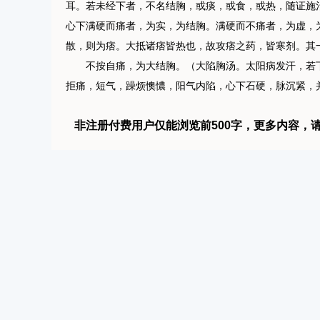
耳。若未经下者，不名结胸，或痰，或食，或热，随证施
心下满硬而痛者，为实，为结胸。满硬而不痛者，为虚，
散，则为痞。大抵诸痞皆热也，故攻痞之药，皆寒剂。其
不按自痛，为大结胸。（大陷胸汤。太阳病发汗，若下
拒痛，短气，躁烦懊憹，阳气内陷，心下石硬，脉沉紧，并大
非注册付费用户仅能浏览前500字，更多内容，