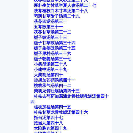
茯苓桂枝甘草大枣汤第二十六
厚朴生姜甘草半夏人参汤第二十七
茯苓桂枝白木甘草汤第二十八
芍药甘草附子汤第二十九
茯苓四逆汤第三十
五苓散第三十一
茯苓甘草汤第三十二
栀子豉汤第三十三
栀子甘草豉汤第三十四
栀子生姜豉汤第三十五
栀子厚朴汤第三十六
栀子乾姜汤第三十七
小柴胡汤第三十八
小建中汤第三十九
大柴胡汤第四十
柒胡加芒硝汤第四十一
桃核承气汤第四十二
柴胡龙骨壮蛎汤第四十三
桂枝去芍药加蜀漆龙骨牡蛎救逆汤第四十
四
桂枝加桂汤第四十五
桂枝甘草龙骨牡蛎汤第四十六
抵当汤第四十七
抵当丸第四十八
大陷胸丸第四十九