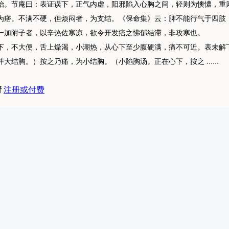
治。节庵曰：表证误下，正气内虚，阳邪陷入心胸之间，轻则为懊憹，重
为痞。不满不硬，但烦闷者，为支结。《保命集》云：脾不能行气于四肢
一加附子者，以辛热佐寒凉，欲令开发痞之怫郁结滞，非攻寒也。
，不大便，舌上燥渴，小潮热，从心下至少腹硬满，痛不可近。表未解
结胸。）按之乃痛，为小结胸。（小陷胸汤。正在心下，按之 ......
请
注册或付费