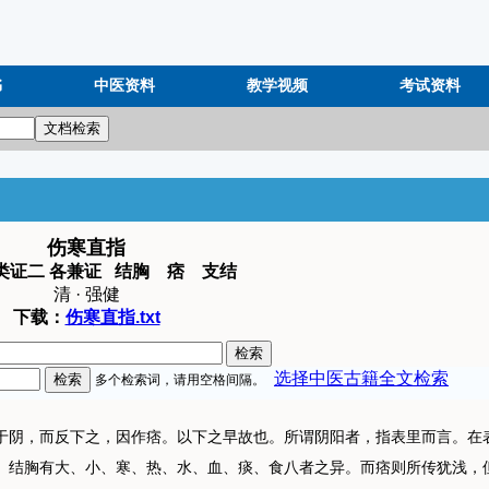
书
中医资料
教学视频
考试资料
伤寒直指
类证二 各兼证 结胸 痞 支结
清 · 强健
下载：
伤寒直指.txt
阴，而反下之，因作痞。以下之早故也。所谓阴阳者，指表里而言。在
。结胸有大、小、寒、热、水、血、痰、食八者之异。而痞则所传犹浅，