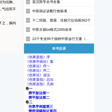
皇汉医学丛书全集
则为结胸。
，气结而不
中医病证诊断疗效标准
十二经脉、督脉、任脉穴位动画362个
下之，膈内
中医古籍txt格式1000余本
22个专业95个病种中医诊疗方案（...
本书目录
《伤寒直指》序
《伤寒卒病论》集
《伤寒论》序一
《伤寒论》序二
《伤寒论》读法
《伤寒直指》总论
《伤寒直指》凡例
卷一
辨平脉法第一
辨平脉法第二
卷二
伤寒序例篇第三
辨痓湿暍脉证第四