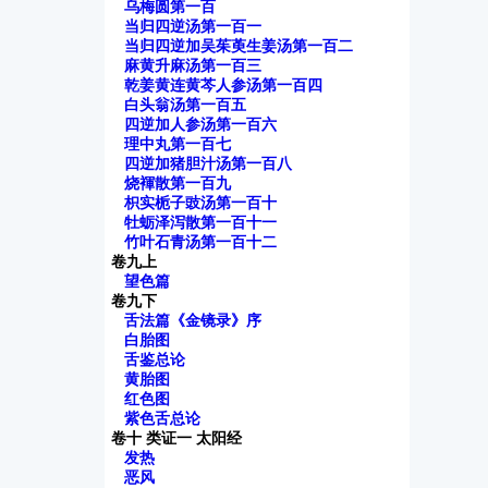
乌梅圆第一百
当归四逆汤第一百一
当归四逆加吴茱萸生姜汤第一百二
麻黄升麻汤第一百三
乾姜黄连黄芩人参汤第一百四
白头翁汤第一百五
四逆加人参汤第一百六
理中丸第一百七
四逆加猪胆汁汤第一百八
烧褌散第一百九
枳实栀子豉汤第一百十
牡蛎泽泻散第一百十一
竹叶石青汤第一百十二
卷九上
望色篇
卷九下
舌法篇《金镜录》序
白胎图
舌鉴总论
黄胎图
红色图
紫色舌总论
卷十 类证一 太阳经
发热
恶风