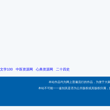
文学100
中医资源网
心典资源网
二十四史
本站作品均为网上普遍流行的作品，为便于大
本站不可能一一鉴别其是否为公共版权或其版权归属，